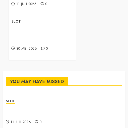
11 JULI 2026
0
SLOT
Best Online Mahjong
Experience for Digital
Users
30 MEI 2026
0
YOU MAY HAVE MISSED
SLOT
Slot Maxwin Gacor dengan Akses Mudah dan Fitur
Menarik
11 JULI 2026
0