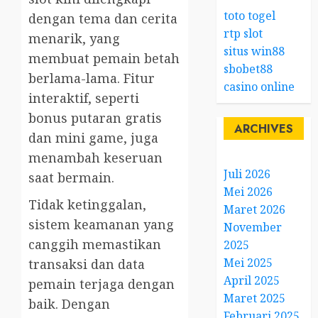
toto togel
dengan tema dan cerita
rtp slot
menarik, yang
situs win88
membuat pemain betah
sbobet88
berlama-lama. Fitur
casino online
interaktif, seperti
bonus putaran gratis
ARCHIVES
dan mini game, juga
menambah keseruan
Juli 2026
saat bermain.
Mei 2026
Tidak ketinggalan,
Maret 2026
sistem keamanan yang
November
canggih memastikan
2025
Mei 2025
transaksi dan data
April 2025
pemain terjaga dengan
Maret 2025
baik. Dengan
Februari 2025