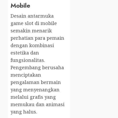
Mobile
Desain antarmuka
game slot di mobile
semakin menarik
perhatian para pemain
dengan kombinasi
estetika dan
fungsionalitas.
Pengembang berusaha
menciptakan
pengalaman bermain
yang menyenangkan
melalui grafis yang
memukau dan animasi
yang halus.