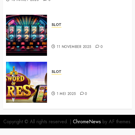
SLOT
Apakah Slot Online Diprogram
untuk Menguntungkan Pemain?
11 NOVEMBER 2025
0
SLOT
Rekomendasi Situs Slot Online
Terpercaya
1 MEI 2025
0
Copyright © All rights reserved.
|
ChromeNews
by AF themes.