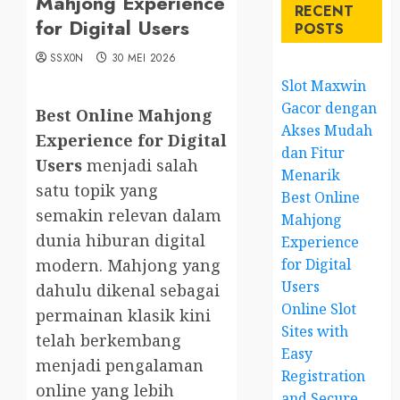
Mahjong Experience
RECENT
for Digital Users
POSTS
SSX0N
30 MEI 2026
Slot Maxwin
Gacor dengan
Best Online Mahjong
Akses Mudah
Experience for Digital
dan Fitur
Users
menjadi salah
Menarik
satu topik yang
Best Online
semakin relevan dalam
Mahjong
dunia hiburan digital
Experience
modern. Mahjong yang
for Digital
Users
dahulu dikenal sebagai
Online Slot
permainan klasik kini
Sites with
telah berkembang
Easy
menjadi pengalaman
Registration
online yang lebih
and Secure