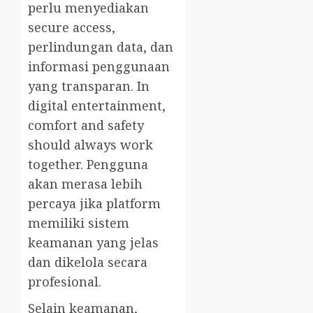
perlu menyediakan
secure access,
perlindungan data, dan
informasi penggunaan
yang transparan. In
digital entertainment,
comfort and safety
should always work
together. Pengguna
akan merasa lebih
percaya jika platform
memiliki sistem
keamanan yang jelas
dan dikelola secara
profesional.
Selain keamanan,