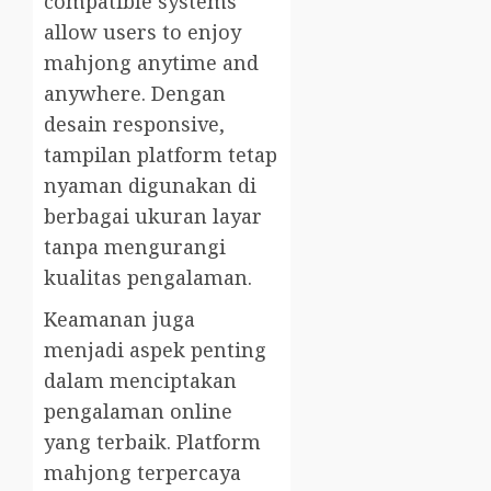
compatible systems
allow users to enjoy
mahjong anytime and
anywhere. Dengan
desain responsive,
tampilan platform tetap
nyaman digunakan di
berbagai ukuran layar
tanpa mengurangi
kualitas pengalaman.
Keamanan juga
menjadi aspek penting
dalam menciptakan
pengalaman online
yang terbaik. Platform
mahjong terpercaya