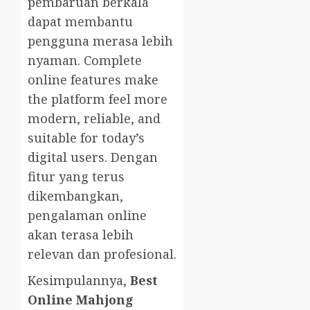
pembaruan berkala
dapat membantu
pengguna merasa lebih
nyaman. Complete
online features make
the platform feel more
modern, reliable, and
suitable for today’s
digital users. Dengan
fitur yang terus
dikembangkan,
pengalaman online
akan terasa lebih
relevan dan profesional.
Kesimpulannya,
Best
Online Mahjong