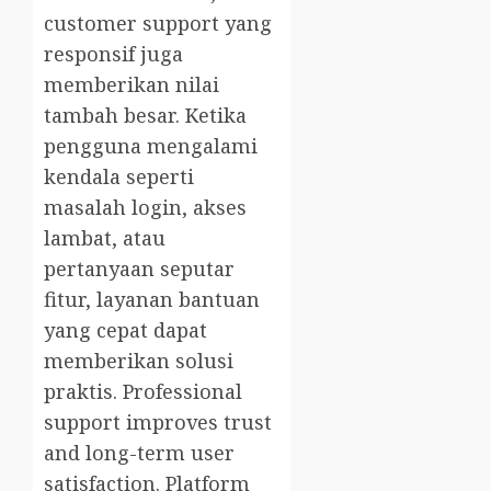
customer support yang
responsif juga
memberikan nilai
tambah besar. Ketika
pengguna mengalami
kendala seperti
masalah login, akses
lambat, atau
pertanyaan seputar
fitur, layanan bantuan
yang cepat dapat
memberikan solusi
praktis. Professional
support improves trust
and long-term user
satisfaction. Platform