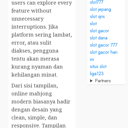
slot777
users can explore every
slot jepang
feature without
slot qris
unnecessary
slot
interruptions. Jika
slot gacor
platform sering lambat,
slot dana
error, atau sulit
slot gacor 777
diakses, pengguna
slot gacor hari
tentu akan merasa
ini
kurang nyaman dan
situs slot
liga123
kehilangan minat.
Partners
Dari sisi tampilan,
online mahjong
modern biasanya hadir
dengan desain yang
clean, simple, dan
responsive. Tampilan