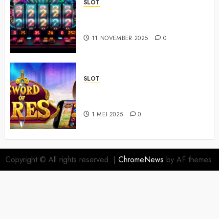
SLOT
Apakah Slot Online Diprogram
untuk Menguntungkan Pemain?
11 NOVEMBER 2025
0
SLOT
Rekomendasi Situs Slot Online
Terpercaya
1 MEI 2025
0
Copyright © All rights reserved.
|
ChromeNews
by AF themes.