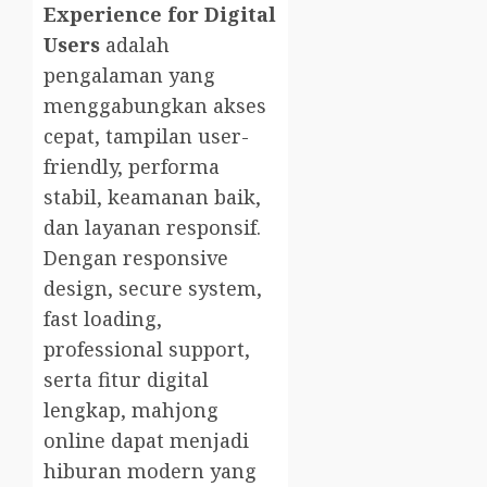
Experience for Digital
Users
adalah
pengalaman yang
menggabungkan akses
cepat, tampilan user-
friendly, performa
stabil, keamanan baik,
dan layanan responsif.
Dengan responsive
design, secure system,
fast loading,
professional support,
serta fitur digital
lengkap, mahjong
online dapat menjadi
hiburan modern yang