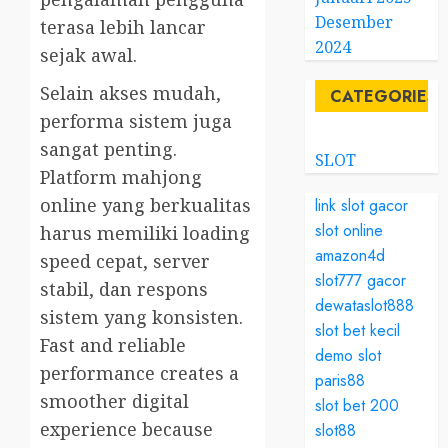
Desember
terasa lebih lancar
2024
sejak awal.
Selain akses mudah,
CATEGORIES
performa sistem juga
sangat penting.
SLOT
Platform mahjong
online yang berkualitas
link slot gacor
slot online
harus memiliki loading
amazon4d
speed cepat, server
slot777 gacor
stabil, dan respons
dewataslot888
sistem yang konsisten.
slot bet kecil
Fast and reliable
demo slot
performance creates a
paris88
smoother digital
slot bet 200
experience because
slot88