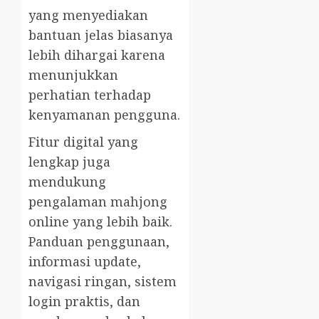
yang menyediakan
bantuan jelas biasanya
lebih dihargai karena
menunjukkan
perhatian terhadap
kenyamanan pengguna.
Fitur digital yang
lengkap juga
mendukung
pengalaman mahjong
online yang lebih baik.
Panduan penggunaan,
informasi update,
navigasi ringan, sistem
login praktis, dan