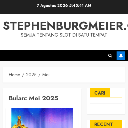
Skip
7 Agustus 2026
5:45:41 AM
to
content
STEPHENBURGMEIER
SEMUA TENTANG SLOT DI SATU TEMPAT
Home
2025
Mei
CARI
Bulan:
Mei 2025
RECENT