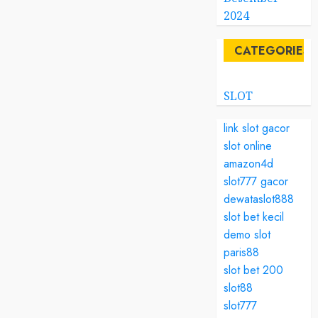
2024
CATEGORIES
SLOT
link slot gacor
slot online
amazon4d
slot777 gacor
dewataslot888
slot bet kecil
demo slot
paris88
slot bet 200
slot88
slot777