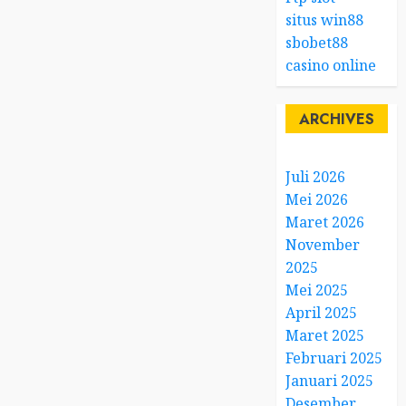
situs win88
sbobet88
casino online
ARCHIVES
Juli 2026
Mei 2026
Maret 2026
November
2025
Mei 2025
April 2025
Maret 2025
Februari 2025
Januari 2025
Desember