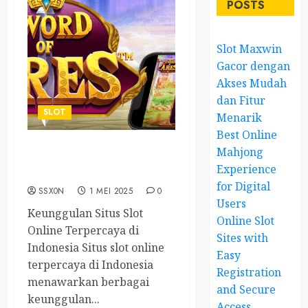
POSTS
Slot Maxwin
Gacor dengan
Akses Mudah
dan Fitur
SLOT
Menarik
Best Online
Mahjong
Rekomendasi Situs Slot
Experience
Online Terpercaya
for Digital
SSX0N
1 MEI 2025
0
Users
Keunggulan Situs Slot
Online Slot
Online Terpercaya di
Sites with
Indonesia Situs slot online
Easy
terpercaya di Indonesia
Registration
menawarkan berbagai
and Secure
keunggulan...
Access